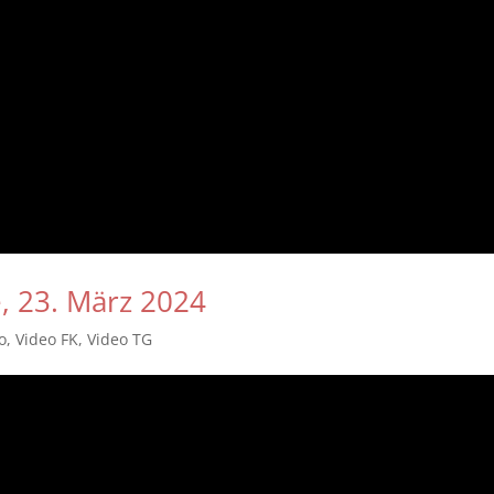
e, 23. März 2024
o
,
Video FK
,
Video TG