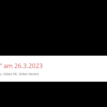
“ am 26.3.2023
o
,
Video FK
,
Video Verein