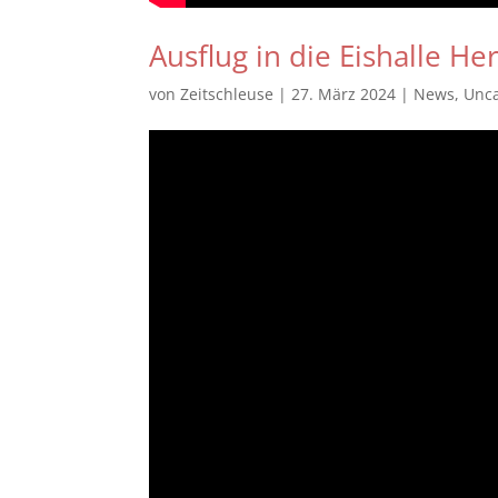
Ausflug in die Eishalle He
von
Zeitschleuse
|
27. März 2024
|
News
,
Unca