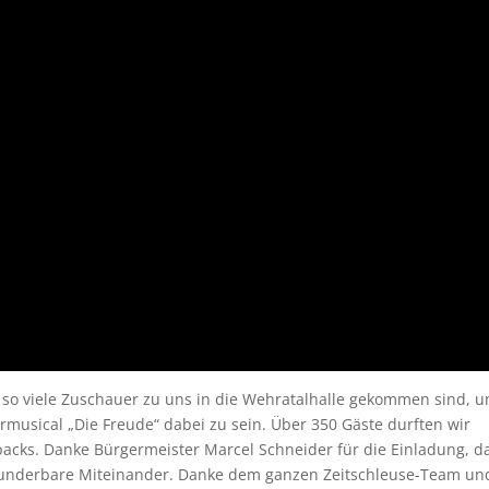
s so viele Zuschauer zu uns in die Wehratalhalle gekommen sind, 
musical „Die Freude“ dabei zu sein. Über 350 Gäste durften wir
acks. Danke Bürgermeister Marcel Schneider für die Einladung, d
wunderbare Miteinander. Danke dem ganzen Zeitschleuse-Team un