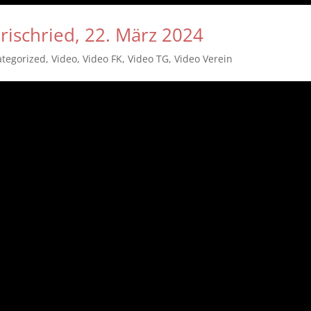
rrischried, 22. März 2024
tegorized
,
Video
,
Video FK
,
Video TG
,
Video Verein