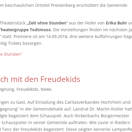
im beschaulichen Ortsteil Prestenberg erschüttert die Gemeinde
Theaterstück
„Zeit ohne Stunden“
aus der Feder von
Erika Buhr
u
heatergruppe Todtmoos
. Die Vorstellungen finden im nächsten J
 statt. Premiere ist am 14.09.2018, drei weitere Aufführungen folg
itig Tickets besorgen.
ne Stunden“
sich mit den Freudekids
egnung
,
Freudekids
,
News
ingen zu Gast. Auf Einladung des Caritasverbandes Hochrhein un
gegnung“ in der Gemeindehalle auf. Landrat Dr. Martin Kistler hat
lgte begeistert dem Schauspiel. Auch Rickenbachs Bürgermeister
n Schauspieler in seiner Gemeinde auftraten. Wie zuvor in Riedern
Tanz der Freudekids begeistert. Diese zeigten keinerlei Lampenfi