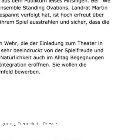
egnung
,
Freudekids
,
Presse