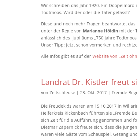
Wir schreiben das Jahr 1920. Ein Doppelmord 
Todtmoos. Wird der oder die Täter gefasst?
Diese und noch mehr Fragen beantwortet das 
unter der Regie von
Marianne Höldin
mit der
T
anlässlich des Jubiläums „750 Jahre Todtmoos“
Unser Tipp: Jetzt schon vormerken und rechtze
Alle Infos gibt es auf der
Website von „Zeit oh
Landrat Dr. Kistler freut 
von
Zeitschleuse
|
23. Okt. 2017
|
Fremde Beg
Die Freudekids waren am 15.10.2017 in Willar
Helferkreis Rickenbach führten sie „Fremde Be
sich Zeit für die Aufführung genommen und fo
Dietmar Zäpernick freute sich, dass die junge
waren viele Gäste vom Schauspiel, Gesang und 