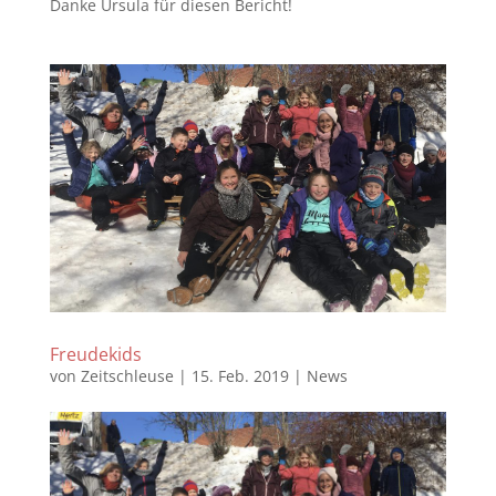
Danke Ursula für diesen Bericht!
Freudekids
von
Zeitschleuse
|
15. Feb. 2019
|
News