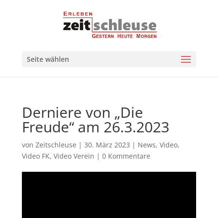
Seite wählen
Derniere von „Die
Freude“ am 26.3.2023
von
Zeitschleuse
|
30. März 2023
|
News
,
Video
,
Video FK
,
Video Verein
|
0 Kommentare