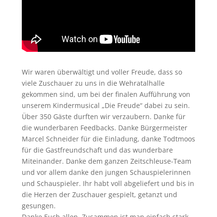
Wir waren überwältigt und voller Freude, dass so
viele Zuschauer zu uns in die Wehratalhalle
gekommen sind, um bei der finalen Aufführung von
unserem Kindermusical „Die Freude“ dabei zu sein.
Über 350 Gäste durften wir verzaubern. Danke für
die wunderbaren Feedbacks. Danke Bürgermeister
Marcel Schneider für die Einladung, danke Todtmoos
für die Gastfreundschaft und das wunderbare
Miteinander. Danke dem ganzen Zeitschleuse-Team
und vor allem danke den jungen Schauspielerinnen
und Schauspieler. Ihr habt voll abgeliefert und bis in
die Herzen der Zuschauer gespielt, getanzt und
gesungen.
Danke Euch allen. Zusammen ist man einfach stark.