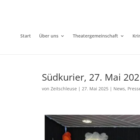
Start
Über uns
Theatergemeinschaft
Kri
Südkurier, 27. Mai 20
von
Zeitschleuse
|
27. Mai 2025
|
News
,
Press