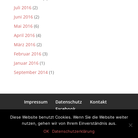
Juli 2016
(2)
Juni 2016
(2)
Mai 2016
(6)
April 2016
(4)
März 2016
(2)
Februar 2016
(3)
Januar 2016
(1)
September 2014
(1)
Impressum
Datenschutz
Kontakt
Facebook
Diese Website benutzt Cookies. Wenn Sie die Website weiter
nutzen, gehen wir von Ihrem Einverständnis aus.
2018 Zeitschleuse e.V. • Alle Rechte
OK
Datenschutzerklärung
vorbehalten
Login