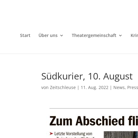
Start
Über uns
Theatergemeinschaft
Kri
Südkurier, 10. August
von
Zeitschleuse
|
11. Aug. 2022
|
News
,
Pres