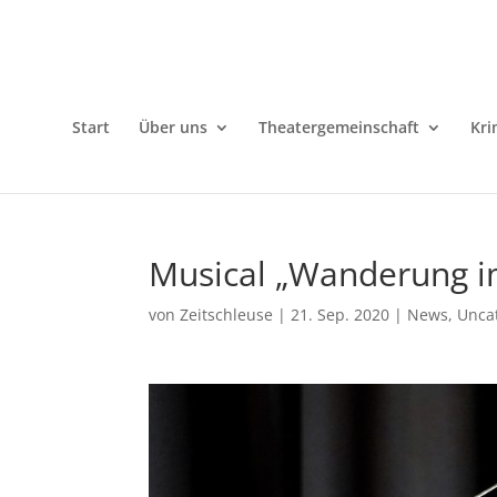
Start
Über uns
Theatergemeinschaft
Kri
Musical „Wanderung 
von
Zeitschleuse
|
21. Sep. 2020
|
News
,
Unca