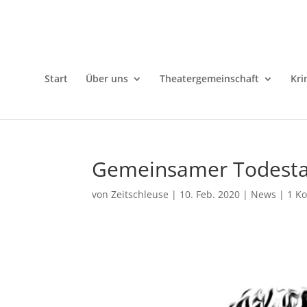
Start
Über uns
Theatergemeinschaft
Kri
Gemeinsamer Todesta
von
Zeitschleuse
|
10. Feb. 2020
|
News
|
1 K