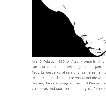
Am 10. Februar 1880 ist Marei Kromer im Alter
Dorus Kromer ist auf den Tag genau 25 Jahre 
1905. Er wurde 76 Jahre alt, für seine Zeit ein
Recherchen nach dem Tod von Marei nie wieder
dessen, dass das jüngste ihrer fünf Kinder, be
von Dorus und Marei erleben mag, darf im S