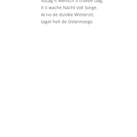
Vozag it Mensch ii trüebe Däg,
it ii wache Nächt voll Sorge.
Al no de dunkle Winterzit,
taget hell de Ostermorge.