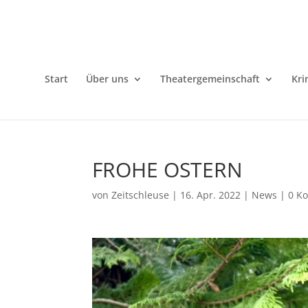
Start
Über uns
Theatergemeinschaft
Kri
FROHE OSTERN
von
Zeitschleuse
|
16. Apr. 2022
|
News
|
0 K