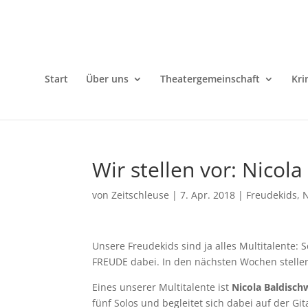
Start
Über uns
Theatergemeinschaft
Kri
Wir stellen vor: Nicola
von
Zeitschleuse
|
7. Apr. 2018
|
Freudekids
,
Unsere Freudekids sind ja alles Multitalente: S
FREUDE dabei. In den nächsten Wochen stellen
Eines unserer Multitalente ist
Nicola Baldischw
fünf Solos und begleitet sich dabei auf der Gita