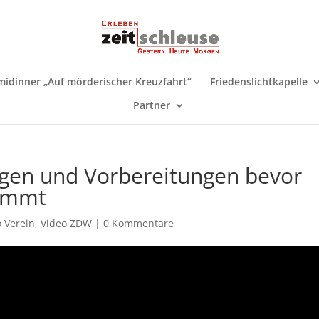
midinner „Auf mörderischer Kreuzfahrt“
Friedenslichtkapelle
Partner
gen und Vorbereitungen bevor
kommt
o Verein
,
Video ZDW
|
0 Kommentare