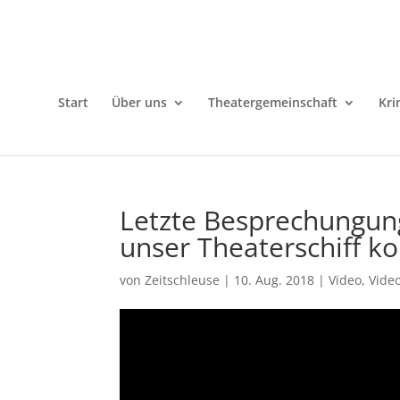
Start
Über uns
Theatergemeinschaft
Kri
Letzte Besprechungun
unser Theaterschiff 
von
Zeitschleuse
|
10. Aug. 2018
|
Video
,
Vide