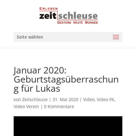
Seite wählen
Januar 2020:
Geburtstagsüberraschun
g für Lukas
von
Zeitschleuse
|
31. Mai 2020
|
Video
,
Video FK
,
Video Verein
|
0 Kommentare