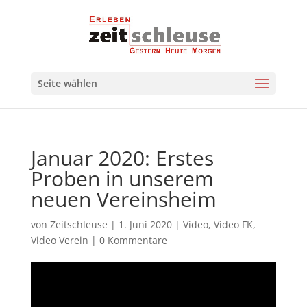
Seite wählen
Januar 2020: Erstes
Proben in unserem
neuen Vereinsheim
von
Zeitschleuse
|
1. Juni 2020
|
Video
,
Video FK
,
Video Verein
|
0 Kommentare